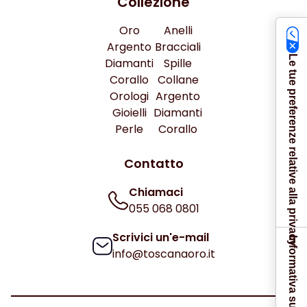
Collezione
Oro
Anelli
Argento
Bracciali
Le tue preferenze relative alla privacy
Diamanti
Spille
Corallo
Collane
Orologi
Argento
Gioielli
Diamanti
Perle
Corallo
Contatto
Chiamaci
055 068 0801
Scrivici un'e-mail
Informativa sulla raccolta
info@toscanaoro.it