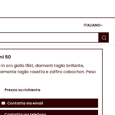
ITALIANO
ni 50
n oro giallo 18kt, diamanti taglio brillante,
 diamante taglio rosetta e zaffiro cabochon. Peso
Prezzo su richiesta
Contatta via email
Contatta via telefono