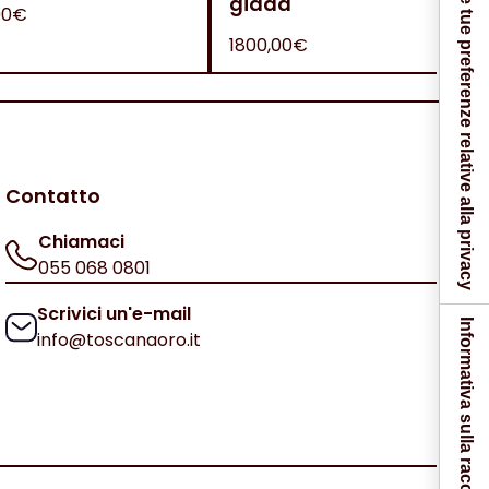
Le tue preferenze relative alla privacy
giada
00€
1800,00€
Contatto
Chiamaci
055 068 0801
Scrivici un'e-mail
Informativa sulla raccolta
info@toscanaoro.it