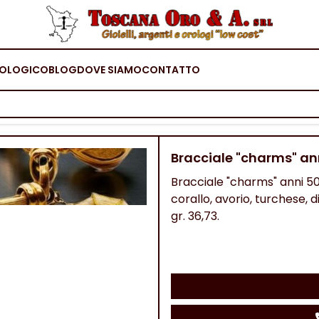
OLOGICO
BLOG
DOVE SIAMO
CONTATTO
Bracciale "charms" an
Bracciale "charms" anni 50 i
corallo, avorio, turchese,
gr. 36,73.