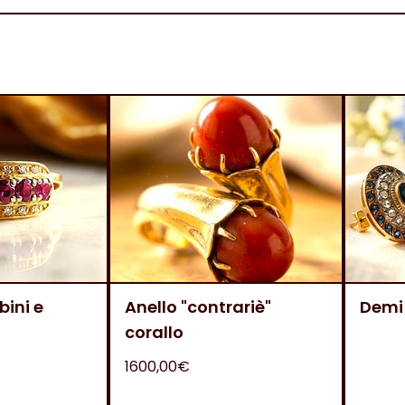
bini e
Anello "contrariè"
Demi
corallo
1600,00€