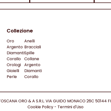
Collezione
Oro
Anelli
Argento
Bracciali
Diamanti
Spille
Corallo
Collane
Orologi
Argento
Gioielli
Diamanti
Perle
Corallo
ed. TOSCANA ORO & A S.R.L. VIA GUIDO MONACO 26C 50144 F
Cookie Policy
-
Termini d'Uso