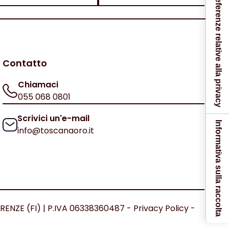
Le tue preferenze relative alla privacy
Contatto
Chiamaci
055 068 0801
Scrivici un'e-mail
Informativa sulla raccolta
info@toscanaoro.it
IRENZE (FI) | P.IVA 06338360487 -
Privacy Policy
-