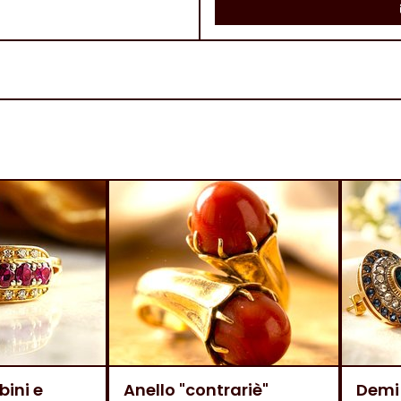
bini e
Anello "contrariè"
Demi