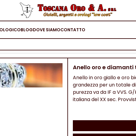
OLOGICO
BLOG
DOVE SIAMO
CONTATTO
Anello oro e diamanti 
Anello in oro giallo e oro b
grandezza per un totale di 
purezza va da IF a VVS. G/H 
italiana del XX sec. Provvi