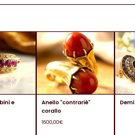
bini e
Anello "contrariè"
Demi
corallo
1600,00€