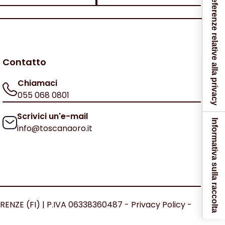
Le tue preferenze relative alla privacy
Contatto
Chiamaci
055 068 0801
Scrivici un'e-mail
Informativa sulla raccolta
info@toscanaoro.it
IRENZE (FI) | P.IVA 06338360487 -
Privacy Policy
-