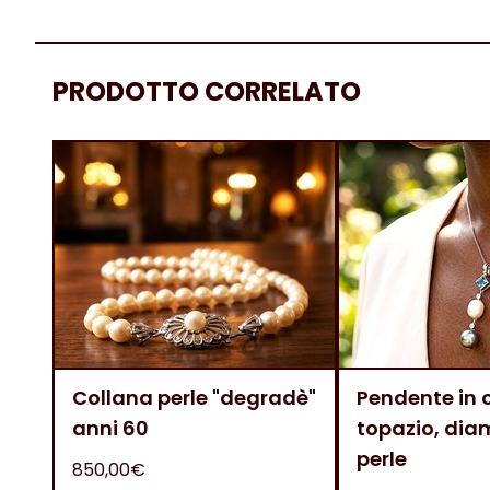
PRODOTTO CORRELATO
Collana perle "degradè"
Pendente in 
anni 60
topazio, dia
perle
850,00€