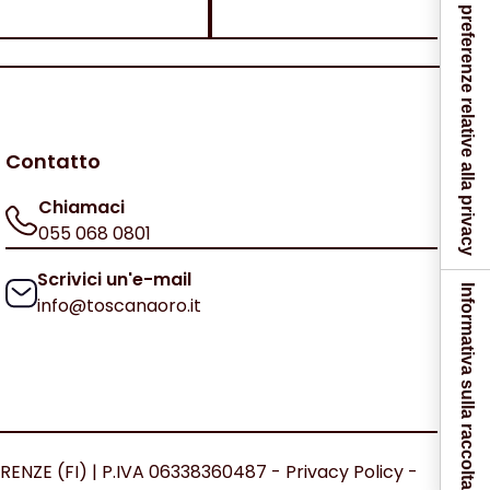
Le tue preferenze relative alla privacy
Contatto
Chiamaci
055 068 0801
Scrivici un'e-mail
Informativa sulla raccolta
info@toscanaoro.it
IRENZE (FI) | P.IVA 06338360487 -
Privacy Policy
-