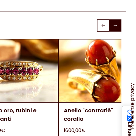
o oro, rubini e
Anello "contrariè"
anti
corallo
0€
1600,00€