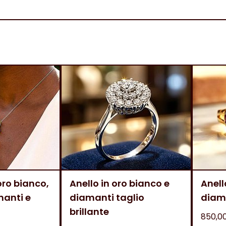
oro bianco,
Anello in oro bianco e
Anell
manti e
diamanti taglio
diam
brillante
850,0